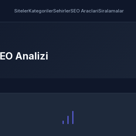
Siteler
Kategoriler
Sehirler
SEO Araclari
Siralamalar
EO Analizi