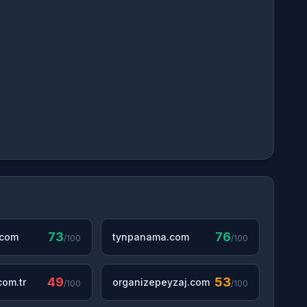
73
76
.com
tynpanama.com
/100
/100
49
53
om.tr
organizepeyzaj.com
/100
/100