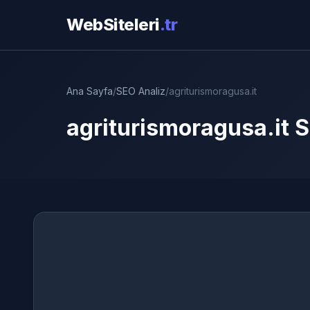
WebSiteleri
.tr
Ana Sayfa
/
SEO Analiz
/
agriturismoragusa.it
agriturismoragusa.it S