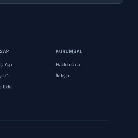
SAP
KURUMSAL
iş Yap
Hakkımızda
ıt Ol
İletişim
e Ekle