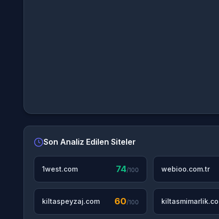
Son Analiz Edilen Siteler
74
1west.com
webioo.com.tr
/100
60
kiltaspeyzaj.com
kiltasmimarlik.c
/100