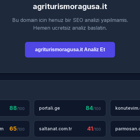
agriturismoragusa.it
Bu domain icin henuz bir SEO analizi yapilmamis.
Hemen ucretsiz analiz baslatin.
agriturismoragusa.it Analiz Et
88
84
portali.ge
konutevim
/100
/100
65
41
om
saltanat.com.tr
parmosan.c
/100
/100