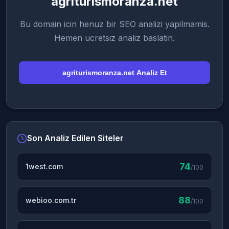
agriturismoranza.net
Bu domain icin henuz bir SEO analizi yapilmamis.
Hemen ucretsiz analiz baslatin.
agriturismoranza.net Analiz Et
Son Analiz Edilen Siteler
74
1west.com
/100
88
webioo.com.tr
/100