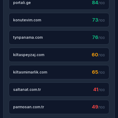
84
portali.ge
/100
73
konutevim.com
/100
76
tynpanama.com
/100
60
kiltaspeyzaj.com
/100
65
kiltasmimarlik.com
/100
41
saltanat.com.tr
/100
49
parmosan.com.tr
/100