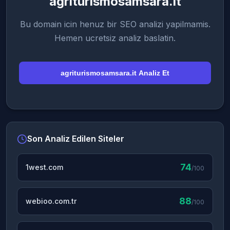
agriturismosamsara.it
Bu domain icin henuz bir SEO analizi yapilmamis.
Hemen ucretsiz analiz baslatin.
agriturismosamsara.it Analiz Et
Son Analiz Edilen Siteler
74
1west.com
/100
88
webioo.com.tr
/100