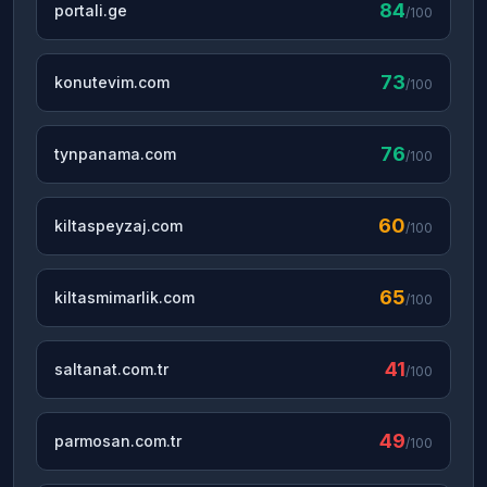
84
portali.ge
/100
73
konutevim.com
/100
76
tynpanama.com
/100
60
kiltaspeyzaj.com
/100
65
kiltasmimarlik.com
/100
41
saltanat.com.tr
/100
49
parmosan.com.tr
/100