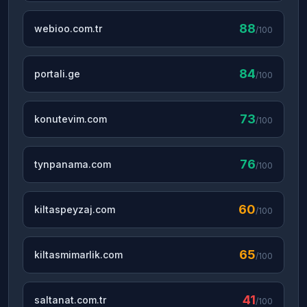
88
webioo.com.tr
/100
84
portali.ge
/100
73
konutevim.com
/100
76
tynpanama.com
/100
60
kiltaspeyzaj.com
/100
65
kiltasmimarlik.com
/100
41
saltanat.com.tr
/100