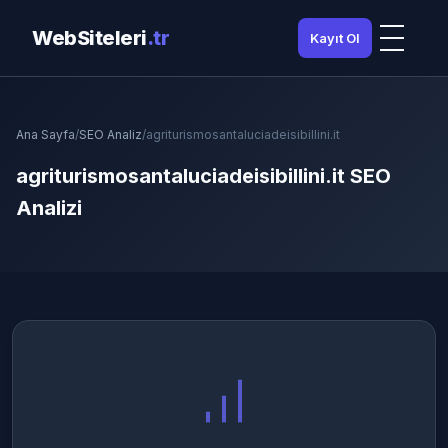
WebSiteleri
.tr
Kayıt Ol
Ana Sayfa
/
SEO Analiz
/
agriturismosantaluciadeisibillini.it
agriturismosantaluciadeisibillini.it SEO
Analizi