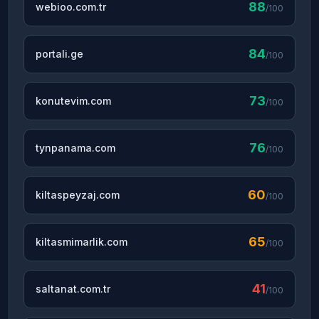
88
webioo.com.tr
/100
84
portali.ge
/100
73
konutevim.com
/100
76
tynpanama.com
/100
60
kiltaspeyzaj.com
/100
65
kiltasmimarlik.com
/100
41
saltanat.com.tr
/100