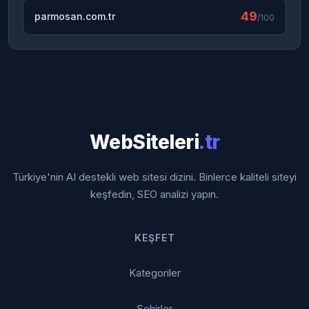
49
parmosan.com.tr
/100
WebSiteleri
.tr
Türkiye'nin AI destekli web sitesi dizini. Binlerce kaliteli siteyi
keşfedin, SEO analizi yapın.
KEŞFET
Kategoriler
Şehirler