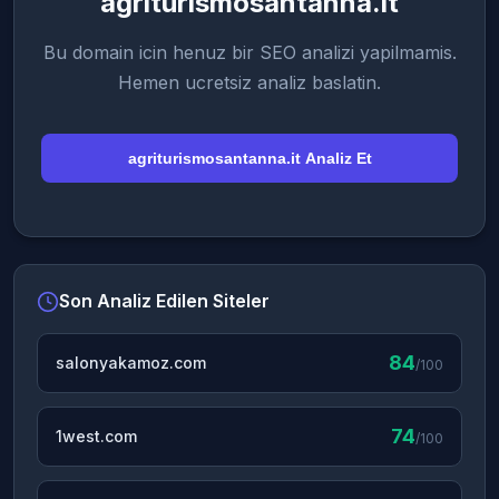
agriturismosantanna.it
Bu domain icin henuz bir SEO analizi yapilmamis.
Hemen ucretsiz analiz baslatin.
agriturismosantanna.it Analiz Et
Son Analiz Edilen Siteler
84
salonyakamoz.com
/100
74
1west.com
/100