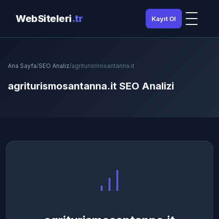
WebSiteleri
.tr
Kayıt Ol
Ana Sayfa
/
SEO Analiz
/
agriturismosantanna.it
agriturismosantanna.it SEO Analizi