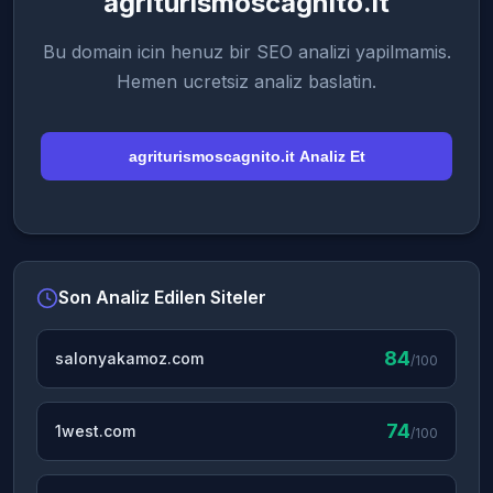
agriturismoscagnito.it
Bu domain icin henuz bir SEO analizi yapilmamis.
Hemen ucretsiz analiz baslatin.
agriturismoscagnito.it Analiz Et
Son Analiz Edilen Siteler
84
salonyakamoz.com
/100
74
1west.com
/100