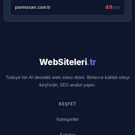
49
parmosan.com.tr
/100
WebSiteleri
.tr
Türkiye'nin AI destekli web sitesi dizini. Binlerce kaliteli siteyi
keşfedin, SEO analizi yapın.
KEŞFET
Kategoriler
Şehirler