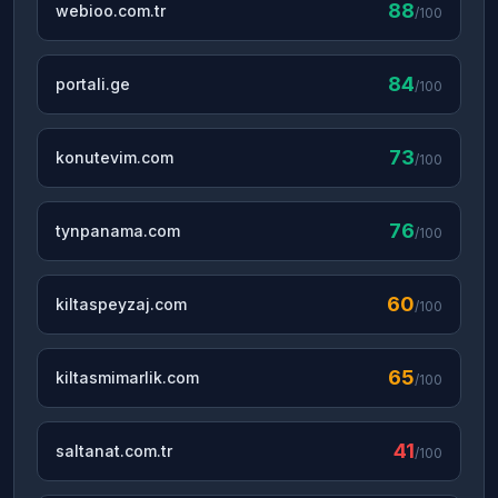
88
webioo.com.tr
/100
84
portali.ge
/100
73
konutevim.com
/100
76
tynpanama.com
/100
60
kiltaspeyzaj.com
/100
65
kiltasmimarlik.com
/100
41
saltanat.com.tr
/100