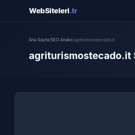
WebSiteleri
.tr
Ana Sayfa
/
SEO Analiz
/
agriturismostecado.it
agriturismostecado.it 