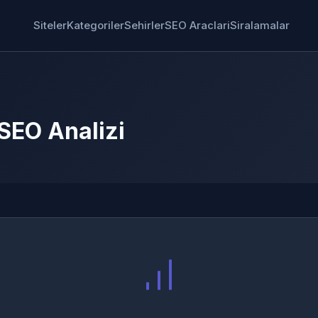
Siteler
Kategoriler
Sehirler
SEO Araclari
Siralamalar
SEO Analizi