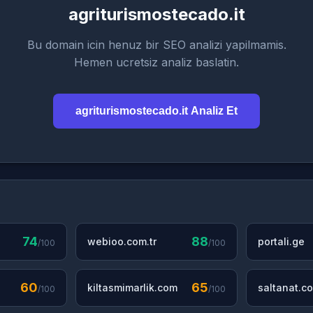
agriturismostecado.it
Bu domain icin henuz bir SEO analizi yapilmamis.
Hemen ucretsiz analiz baslatin.
agriturismostecado.it Analiz Et
74
88
webioo.com.tr
portali.ge
/100
/100
60
65
kiltasmimarlik.com
saltanat.co
/100
/100