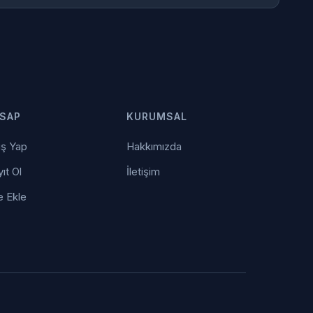
SAP
KURUMSAL
iş Yap
Hakkımızda
ıt Ol
İletişim
e Ekle