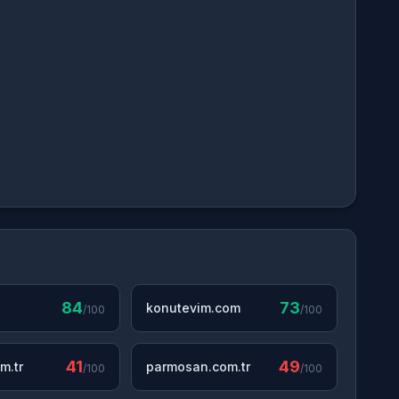
84
73
konutevim.com
/100
/100
41
49
m.tr
parmosan.com.tr
/100
/100