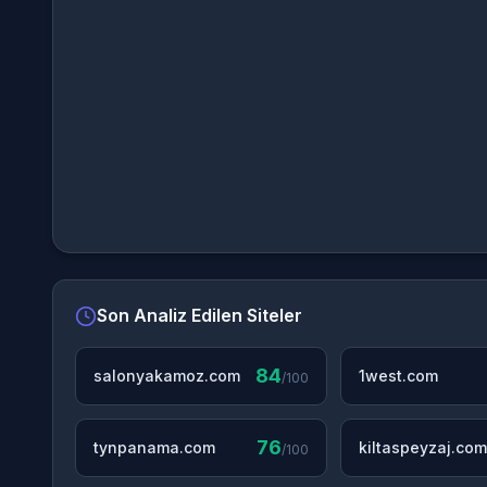
Son Analiz Edilen Siteler
84
salonyakamoz.com
1west.com
/100
76
tynpanama.com
kiltaspeyzaj.com
/100