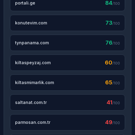
84
portali.ge
/100
73
konutevim.com
/100
76
tynpanama.com
/100
60
kiltaspeyzaj.com
/100
65
kiltasmimarlik.com
/100
41
saltanat.com.tr
/100
49
parmosan.com.tr
/100