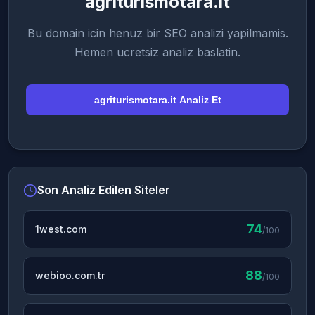
agriturismotara.it
Bu domain icin henuz bir SEO analizi yapilmamis.
Hemen ucretsiz analiz baslatin.
agriturismotara.it Analiz Et
Son Analiz Edilen Siteler
74
1west.com
/100
88
webioo.com.tr
/100