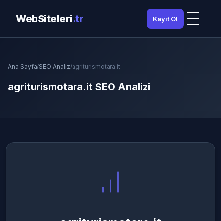
WebSiteleri
.tr
Kayıt Ol
Ana Sayfa
/
SEO Analiz
/
agriturismotara.it
agriturismotara.it SEO Analizi