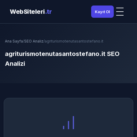
WebSiteleri
.tr
Kayıt Ol
Ana Sayfa
/
SEO Analiz
/
agriturismotenutasantostefano.it
agriturismotenutasantostefano.it SEO
Analizi