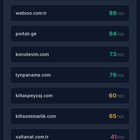
88
webioo.com.tr
/100
84
portali.ge
/100
73
konutevim.com
/100
76
tynpanama.com
/100
60
kiltaspeyzaj.com
/100
65
kiltasmimarlik.com
/100
41
saltanat.com.tr
/100