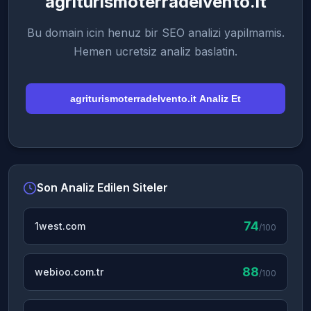
agriturismoterradelvento.it
Bu domain icin henuz bir SEO analizi yapilmamis.
Hemen ucretsiz analiz baslatin.
agriturismoterradelvento.it Analiz Et
Son Analiz Edilen Siteler
74
1west.com
/100
88
webioo.com.tr
/100