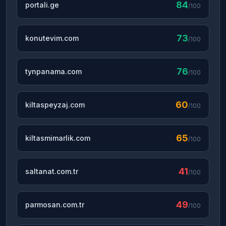
84
portali.ge
/100
73
konutevim.com
/100
76
tynpanama.com
/100
60
kiltaspeyzaj.com
/100
65
kiltasmimarlik.com
/100
41
saltanat.com.tr
/100
49
parmosan.com.tr
/100