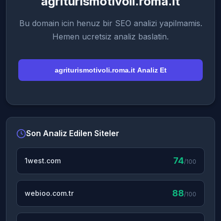
agriturismotivoli.roma.it
Bu domain icin henuz bir SEO analizi yapilmamis.
Hemen ucretsiz analiz baslatin.
agriturismotivoli.roma.it Analiz Et
Son Analiz Edilen Siteler
74
1west.com
/100
88
webioo.com.tr
/100