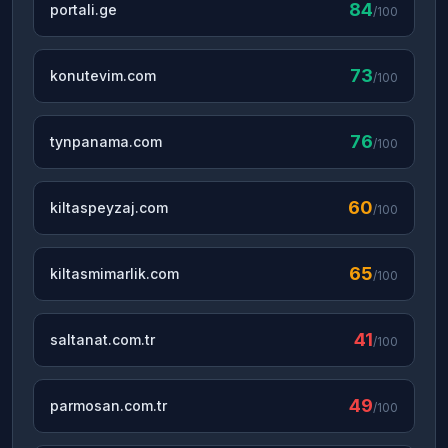
84
portali.ge
/100
73
konutevim.com
/100
76
tynpanama.com
/100
60
kiltaspeyzaj.com
/100
65
kiltasmimarlik.com
/100
41
saltanat.com.tr
/100
49
parmosan.com.tr
/100