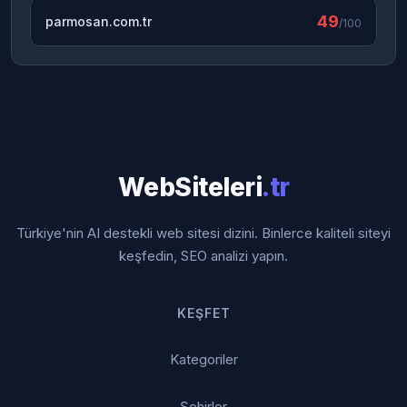
49
parmosan.com.tr
/100
WebSiteleri
.tr
Türkiye'nin AI destekli web sitesi dizini. Binlerce kaliteli siteyi
keşfedin, SEO analizi yapın.
KEŞFET
Kategoriler
Şehirler