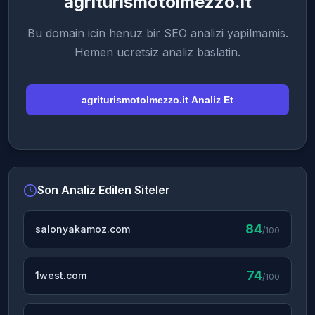
agriturismotolmezzo.it
Bu domain icin henuz bir SEO analizi yapilmamis.
Hemen ucretsiz analiz baslatin.
agriturismotolmezzo.it Analiz Et
Son Analiz Edilen Siteler
84
salonyakamoz.com
/100
74
1west.com
/100