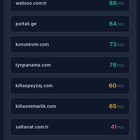
88
webioo.com.tr
/100
84
portali.ge
/100
73
konutevim.com
/100
76
tynpanama.com
/100
60
kiltaspeyzaj.com
/100
65
kiltasmimarlik.com
/100
41
saltanat.com.tr
/100