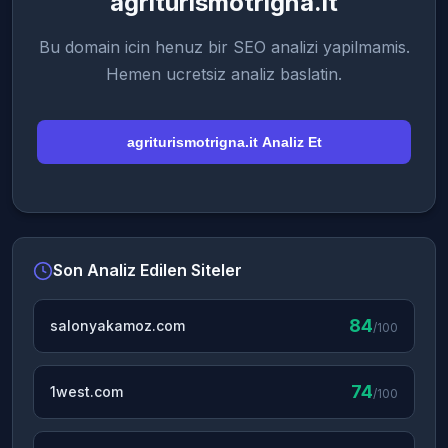
agriturismotrigna.it
Bu domain icin henuz bir SEO analizi yapilmamis.
Hemen ucretsiz analiz baslatin.
agriturismotrigna.it Analiz Et
Son Analiz Edilen Siteler
84
salonyakamoz.com
/100
74
1west.com
/100