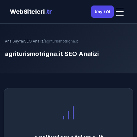
WebSiteleri
.tr
Kayıt Ol
Ana Sayfa
/
SEO Analiz
/
agriturismotrigna.it
agriturismotrigna.it SEO Analizi