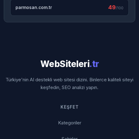
49
parmosan.com.tr
/100
WebSiteleri
.tr
Türkiye'nin AI destekli web sitesi dizini. Binlerce kaliteli siteyi
keşfedin, SEO analizi yapın.
KEŞFET
Kategoriler
Şehirler