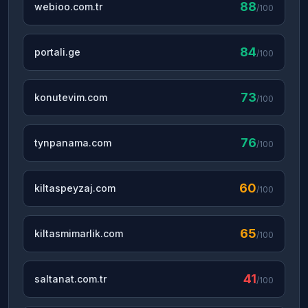
88
webioo.com.tr
/100
84
portali.ge
/100
73
konutevim.com
/100
76
tynpanama.com
/100
60
kiltaspeyzaj.com
/100
65
kiltasmimarlik.com
/100
41
saltanat.com.tr
/100