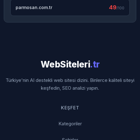
49
parmosan.com.tr
/100
WebSiteleri
.tr
Türkiye'nin AI destekli web sitesi dizini. Binlerce kaliteli siteyi
keşfedin, SEO analizi yapın.
KEŞFET
Kategoriler
Şehirler