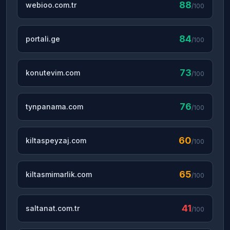
88
webioo.com.tr
/100
84
portali.ge
/100
73
konutevim.com
/100
76
tynpanama.com
/100
60
kiltaspeyzaj.com
/100
65
kiltasmimarlik.com
/100
41
saltanat.com.tr
/100