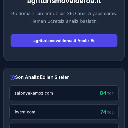
agriturismovalderoa.it
Bu domain icin henuz bir SEO analizi yapilmamis.
Hemen ucretsiz analiz baslatin.
agriturismovalderoa.it Analiz Et
Son Analiz Edilen Siteler
84
salonyakamoz.com
/100
74
1west.com
/100