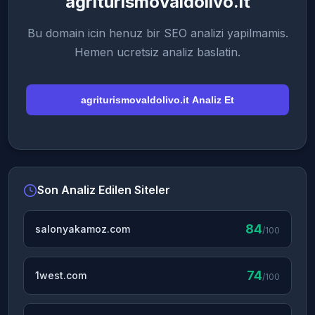
agriturismovaldolivo.it
Bu domain icin henuz bir SEO analizi yapilmamis.
Hemen ucretsiz analiz baslatin.
agriturismovaldolivo.it Analiz Et
Son Analiz Edilen Siteler
84
salonyakamoz.com
/100
74
1west.com
/100