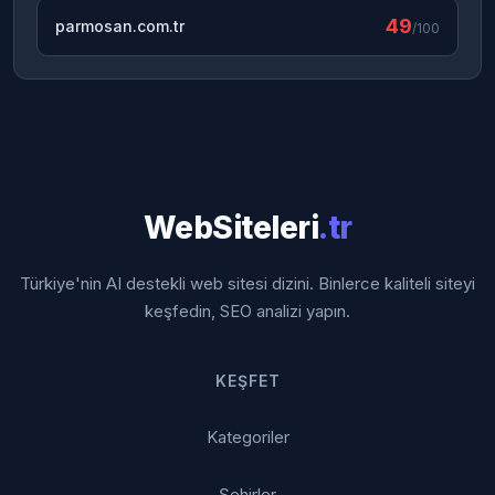
49
parmosan.com.tr
/100
WebSiteleri
.tr
Türkiye'nin AI destekli web sitesi dizini. Binlerce kaliteli siteyi
keşfedin, SEO analizi yapın.
KEŞFET
Kategoriler
Şehirler