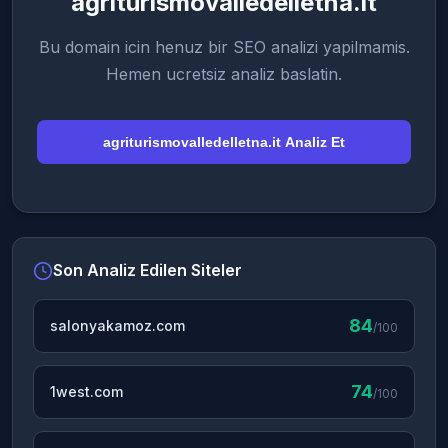
agriturismovalledelletna.it
Bu domain icin henuz bir SEO analizi yapilmamis.
Hemen ucretsiz analiz baslatin.
agriturismovalledelletna.it Analiz Et
Son Analiz Edilen Siteler
84
salonyakamoz.com
/100
74
1west.com
/100