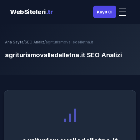
WebSiteleri
.tr
Kayıt Ol
Ana Sayfa
/
SEO Analiz
/
agriturismovalledelletna.it
agriturismovalledelletna.it SEO Analizi