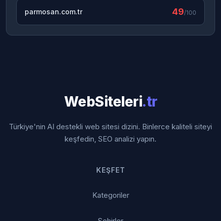
49
parmosan.com.tr
/100
WebSiteleri
.tr
Türkiye'nin AI destekli web sitesi dizini. Binlerce kaliteli siteyi
keşfedin, SEO analizi yapın.
KEŞFET
Kategoriler
Şehirler