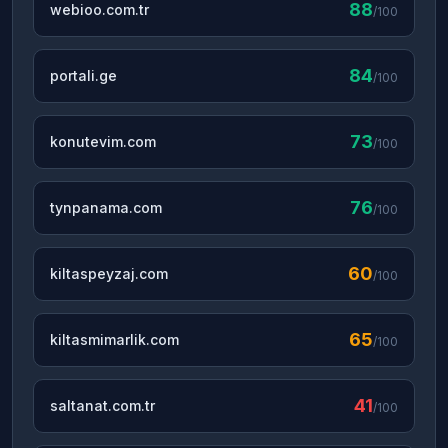
88
webioo.com.tr
/100
84
portali.ge
/100
73
konutevim.com
/100
76
tynpanama.com
/100
60
kiltaspeyzaj.com
/100
65
kiltasmimarlik.com
/100
41
saltanat.com.tr
/100