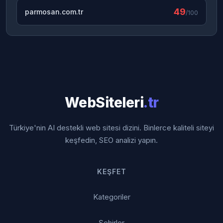
49
parmosan.com.tr
/100
WebSiteleri
.tr
Türkiye'nin AI destekli web sitesi dizini. Binlerce kaliteli siteyi
keşfedin, SEO analizi yapın.
KEŞFET
Kategoriler
Şehirler