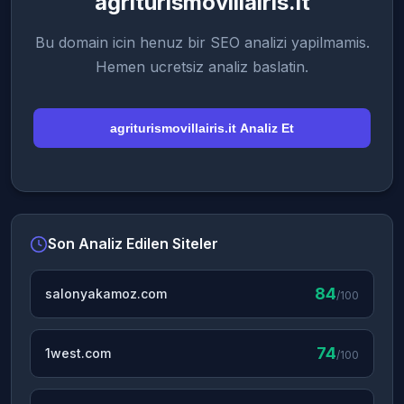
agriturismovillairis.it
Bu domain icin henuz bir SEO analizi yapilmamis.
Hemen ucretsiz analiz baslatin.
agriturismovillairis.it Analiz Et
Son Analiz Edilen Siteler
84
salonyakamoz.com
/100
74
1west.com
/100