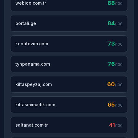
88
webioo.com.tr
/100
84
portali.ge
/100
73
konutevim.com
/100
76
tynpanama.com
/100
60
kiltaspeyzaj.com
/100
65
kiltasmimarlik.com
/100
41
saltanat.com.tr
/100