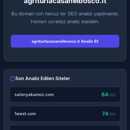
agriturlacasanelbosco.it
Bu domain icin henuz bir SEO analizi yapilmamis.
Hemen ucretsiz analiz baslatin.
agriturlacasanelbosco.it Analiz Et
Son Analiz Edilen Siteler
84
salonyakamoz.com
/100
74
1west.com
/100