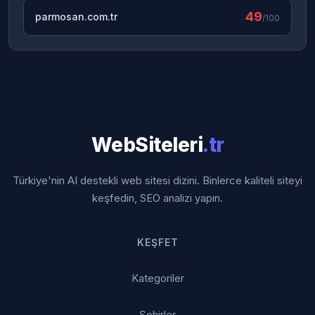
49
parmosan.com.tr
/100
WebSiteleri
.tr
Türkiye'nin AI destekli web sitesi dizini. Binlerce kaliteli siteyi
keşfedin, SEO analizi yapın.
KEŞFET
Kategoriler
Şehirler