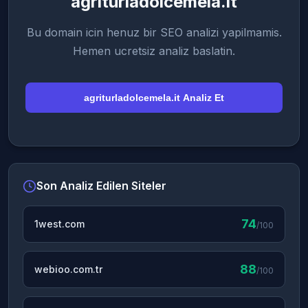
agriturladolcemela.it
Bu domain icin henuz bir SEO analizi yapilmamis.
Hemen ucretsiz analiz baslatin.
agriturladolcemela.it Analiz Et
Son Analiz Edilen Siteler
74
1west.com
/100
88
webioo.com.tr
/100