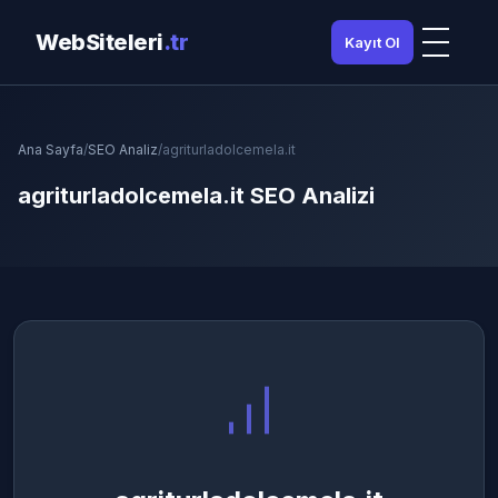
WebSiteleri
.tr
Kayıt Ol
Ana Sayfa
/
SEO Analiz
/
agriturladolcemela.it
agriturladolcemela.it SEO Analizi