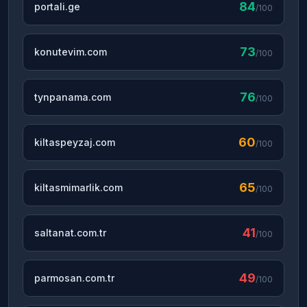
84
portali.ge
/100
73
konutevim.com
/100
76
tynpanama.com
/100
60
kiltaspeyzaj.com
/100
65
kiltasmimarlik.com
/100
41
saltanat.com.tr
/100
49
parmosan.com.tr
/100