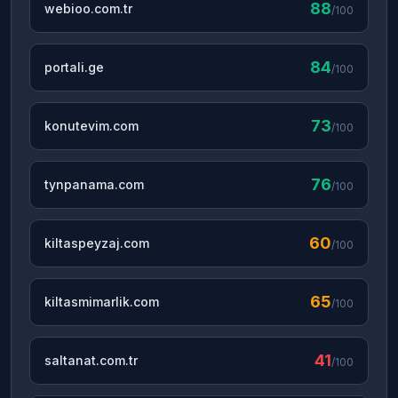
88
webioo.com.tr
/100
84
portali.ge
/100
73
konutevim.com
/100
76
tynpanama.com
/100
60
kiltaspeyzaj.com
/100
65
kiltasmimarlik.com
/100
41
saltanat.com.tr
/100