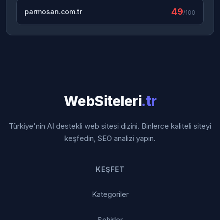
49
parmosan.com.tr
/100
WebSiteleri
.tr
Türkiye'nin AI destekli web sitesi dizini. Binlerce kaliteli siteyi
keşfedin, SEO analizi yapın.
KEŞFET
Kategoriler
Şehirler