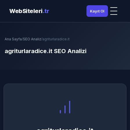
WebSiteleri
.tr
Kayıt Ol
Ana Sayfa
/
SEO Analiz
/
agriturlaradice.it
agriturlaradice.it SEO Analizi