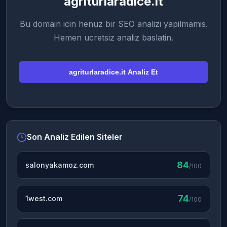
agriturlaradice.it
Bu domain icin henuz bir SEO analizi yapilmamis.
Hemen ucretsiz analiz baslatin.
agriturlaradice.it Analiz Et
Son Analiz Edilen Siteler
84
salonyakamoz.com
/100
74
1west.com
/100