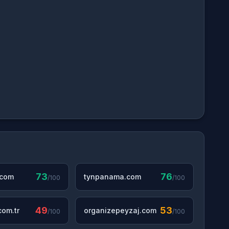
73
76
.com
tynpanama.com
/100
/100
49
53
om.tr
organizepeyzaj.com
/100
/100