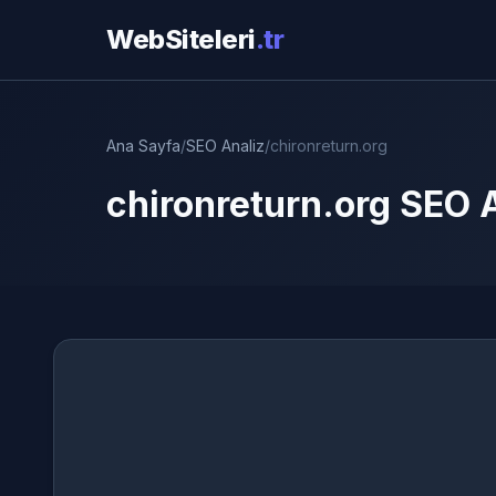
WebSiteleri
.tr
Ana Sayfa
/
SEO Analiz
/
chironreturn.org
chironreturn.org SEO A