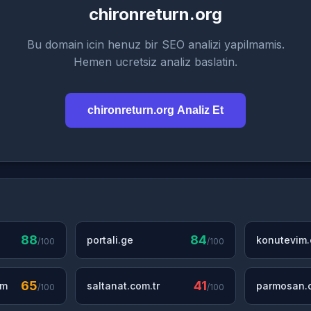
chironreturn.org
Bu domain icin henuz bir SEO analizi yapilmamis.
Hemen ucretsiz analiz baslatin.
chironreturn.org Analiz Et
88
84
portali.ge
konutevim
/100
/100
65
41
om
saltanat.com.tr
parmosan.c
/100
/100