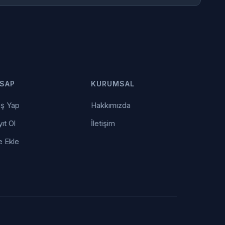
SAP
KURUMSAL
iş Yap
Hakkımızda
ıt Ol
İletişim
e Ekle