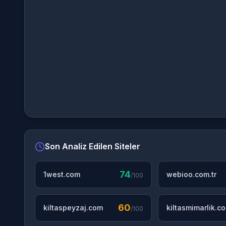
Son Analiz Edilen Siteler
74
1west.com
webioo.com.tr
/100
60
kiltaspeyzaj.com
kiltasmimarlik.c
/100