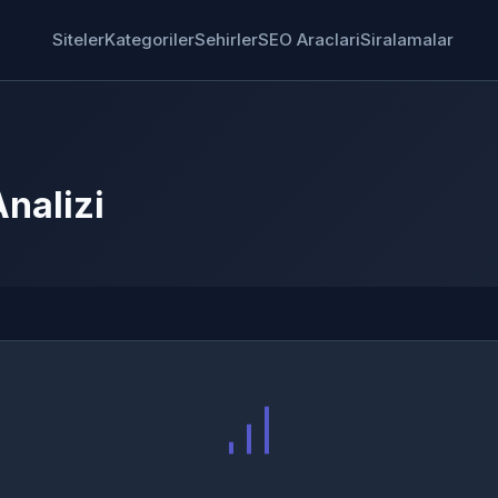
Siteler
Kategoriler
Sehirler
SEO Araclari
Siralamalar
nalizi