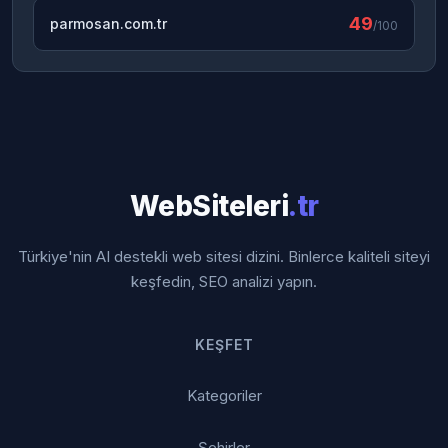
49
parmosan.com.tr
/100
WebSiteleri
.tr
Türkiye'nin AI destekli web sitesi dizini. Binlerce kaliteli siteyi
keşfedin, SEO analizi yapın.
KEŞFET
Kategoriler
Şehirler