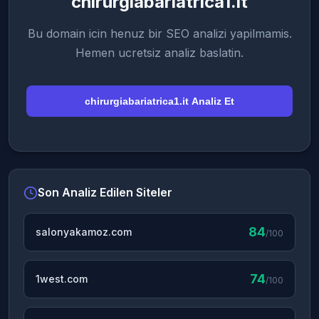
chirurgiabariatrica1.it
Bu domain icin henuz bir SEO analizi yapilmamis.
Hemen ucretsiz analiz baslatin.
chirurgiabariatrica1.it Analiz Et
Son Analiz Edilen Siteler
84
salonyakamoz.com
/100
74
1west.com
/100