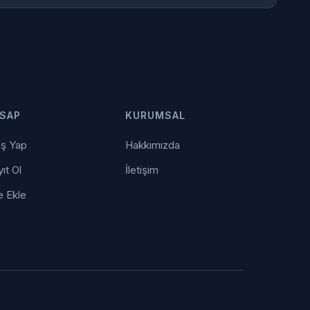
SAP
KURUMSAL
iş Yap
Hakkımızda
ıt Ol
İletişim
e Ekle