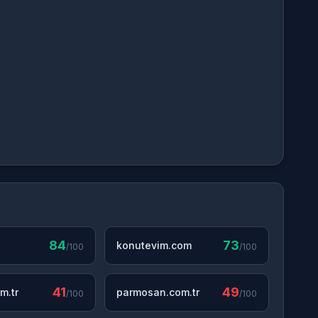
84
73
konutevim.com
/100
/100
41
49
m.tr
parmosan.com.tr
/100
/100