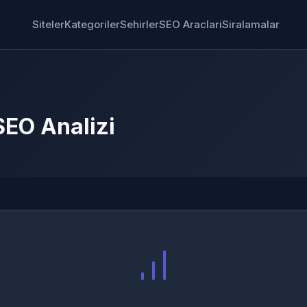
Siteler
Kategoriler
Sehirler
SEO Araclari
Siralamalar
SEO Analizi