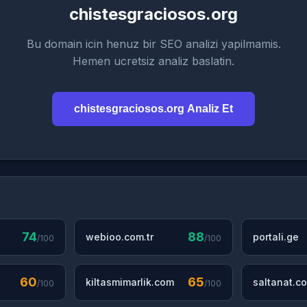
chistesgraciosos.org
Bu domain icin henuz bir SEO analizi yapilmamis.
Hemen ucretsiz analiz baslatin.
chistesgraciosos.org Analiz Et
74
88
webioo.com.tr
portali.ge
/100
/100
60
65
kiltasmimarlik.com
saltanat.co
/100
/100