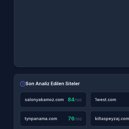
Son Analiz Edilen Siteler
84
salonyakamoz.com
1west.com
/100
76
tynpanama.com
kiltaspeyzaj.com
/100