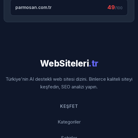
49
parmosan.com.tr
/100
WebSiteleri
.tr
Türkiye'nin AI destekli web sitesi dizini. Binlerce kaliteli siteyi
keşfedin, SEO analizi yapın.
KEŞFET
Kategoriler
Şehirler