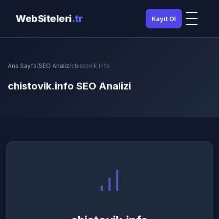
WebSiteleri
.tr
Kayıt Ol
Ana Sayfa
/
SEO Analiz
/
chistovik.info
chistovik.info SEO Analizi