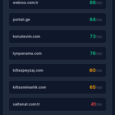
88
webioo.com.tr
/100
84
portali.ge
/100
73
konutevim.com
/100
76
tynpanama.com
/100
60
kiltaspeyzaj.com
/100
65
kiltasmimarlik.com
/100
41
saltanat.com.tr
/100