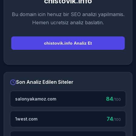
chistovik.info
Bu domain icin henuz bir SEO analizi yapilmamis.
Hemen ucretsiz analiz baslatin.
chistovik.info Analiz Et
Son Analiz Edilen Siteler
84
salonyakamoz.com
/100
74
1west.com
/100