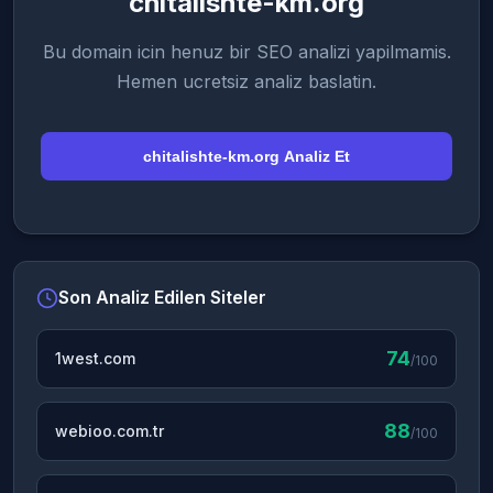
chitalishte-km.org
Bu domain icin henuz bir SEO analizi yapilmamis.
Hemen ucretsiz analiz baslatin.
chitalishte-km.org Analiz Et
Son Analiz Edilen Siteler
74
1west.com
/100
88
webioo.com.tr
/100