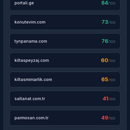
84
portali.ge
/100
73
konutevim.com
/100
76
tynpanama.com
/100
60
kiltaspeyzaj.com
/100
65
kiltasmimarlik.com
/100
41
saltanat.com.tr
/100
49
parmosan.com.tr
/100