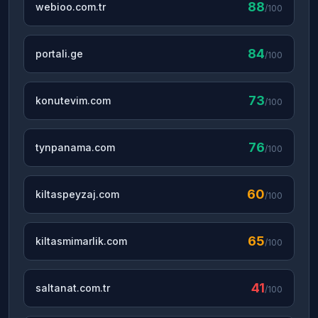
88
webioo.com.tr
/100
84
portali.ge
/100
73
konutevim.com
/100
76
tynpanama.com
/100
60
kiltaspeyzaj.com
/100
65
kiltasmimarlik.com
/100
41
saltanat.com.tr
/100