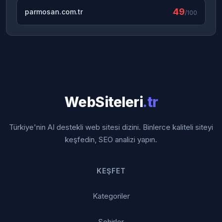
49
parmosan.com.tr
/100
WebSiteleri
.tr
Türkiye'nin AI destekli web sitesi dizini. Binlerce kaliteli siteyi
keşfedin, SEO analizi yapın.
KEŞFET
Kategoriler
Şehirler