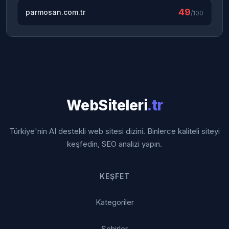
49
parmosan.com.tr
/100
WebSiteleri
.tr
Türkiye'nin AI destekli web sitesi dizini. Binlerce kaliteli siteyi
keşfedin, SEO analizi yapın.
KEŞFET
Kategoriler
Şehirler