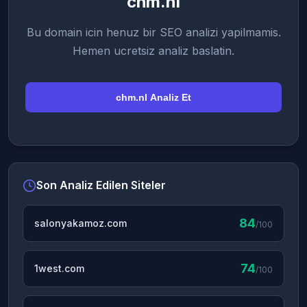
chm.nl
Bu domain icin henuz bir SEO analizi yapilmamis.
Hemen ucretsiz analiz baslatin.
chm.nl Analiz Et
Son Analiz Edilen Siteler
84
salonyakamoz.com
/100
74
1west.com
/100