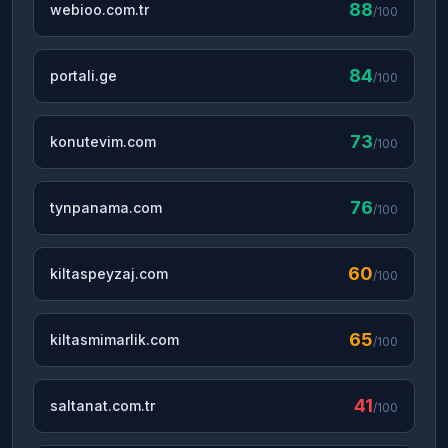
88
webioo.com.tr
/100
84
portali.ge
/100
73
konutevim.com
/100
76
tynpanama.com
/100
60
kiltaspeyzaj.com
/100
65
kiltasmimarlik.com
/100
41
saltanat.com.tr
/100