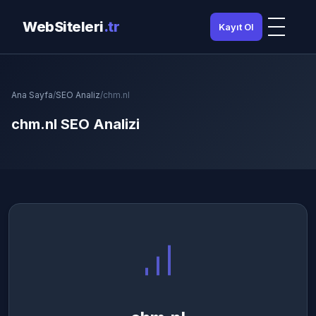
WebSiteleri
.tr
Kayıt Ol
Ana Sayfa
/
SEO Analiz
/
chm.nl
chm.nl SEO Analizi