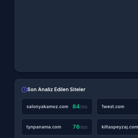
Son Analiz Edilen Siteler
84
salonyakamoz.com
1west.com
/100
76
tynpanama.com
kiltaspeyzaj.com
/100