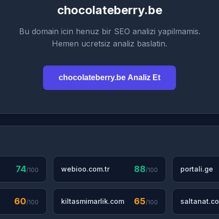
chocolateberry.be
Bu domain icin henuz bir SEO analizi yapilmamis.
Hemen ucretsiz analiz baslatin.
chocolateberry.be Analiz Et
74
88
webioo.com.tr
portali.ge
/100
/100
60
65
kiltasmimarlik.com
saltanat.co
/100
/100