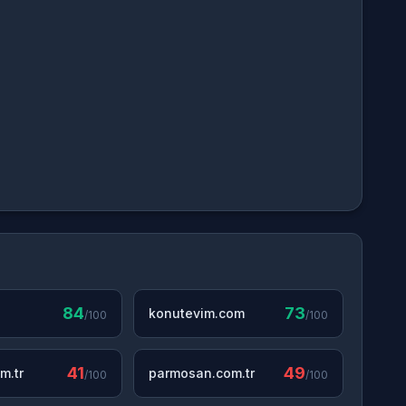
84
73
konutevim.com
/100
/100
41
49
m.tr
parmosan.com.tr
/100
/100