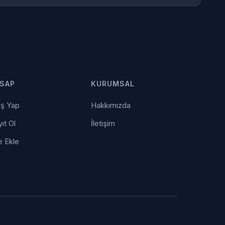
SAP
KURUMSAL
iş Yap
Hakkımızda
ıt Ol
İletişim
e Ekle