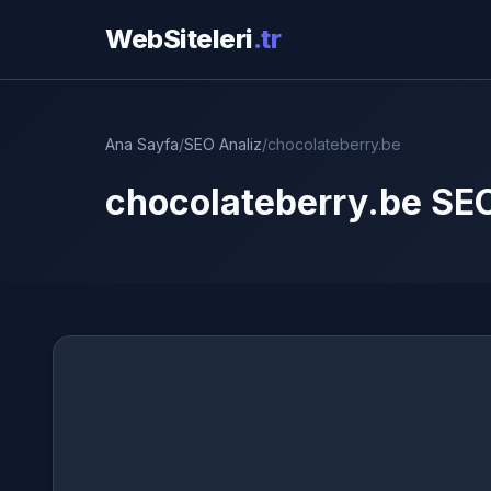
WebSiteleri
.tr
Ana Sayfa
/
SEO Analiz
/
chocolateberry.be
chocolateberry.be SEO