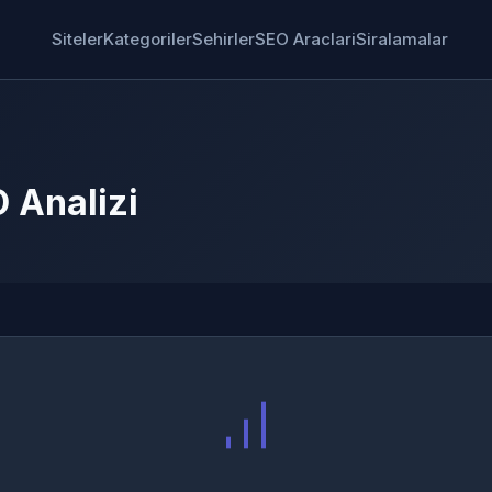
Siteler
Kategoriler
Sehirler
SEO Araclari
Siralamalar
 Analizi