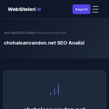
WebSiteleri
.tr
Kayıt Ol
Ana Sayfa
/
SEO Analiz
/
chohaisanvandon.net
chohaisanvandon.net SEO Analizi