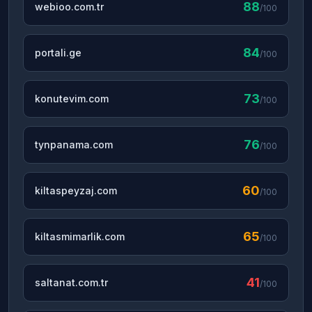
88
webioo.com.tr
/100
84
portali.ge
/100
73
konutevim.com
/100
76
tynpanama.com
/100
60
kiltaspeyzaj.com
/100
65
kiltasmimarlik.com
/100
41
saltanat.com.tr
/100