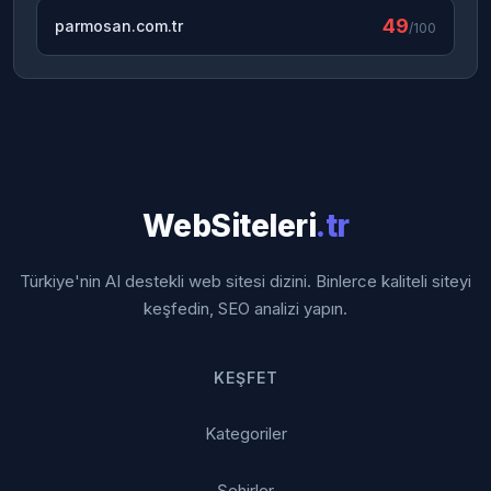
49
parmosan.com.tr
/100
WebSiteleri
.tr
Türkiye'nin AI destekli web sitesi dizini. Binlerce kaliteli siteyi
keşfedin, SEO analizi yapın.
KEŞFET
Kategoriler
Şehirler