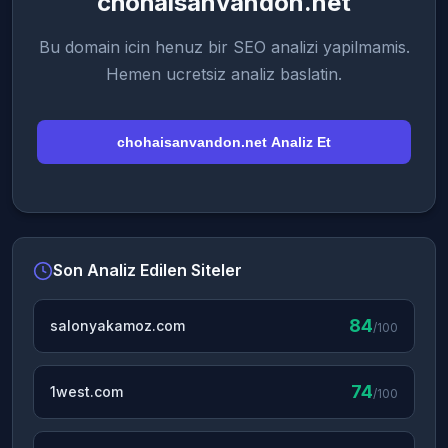
chohaisanvandon.net
Bu domain icin henuz bir SEO analizi yapilmamis.
Hemen ucretsiz analiz baslatin.
chohaisanvandon.net Analiz Et
Son Analiz Edilen Siteler
84
salonyakamoz.com
/100
74
1west.com
/100