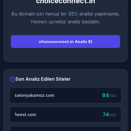
choiceconnect.in
Bu domain icin henuz bir SEO analizi yapilmamis.
Hemen ucretsiz analiz baslatin.
choiceconnect.in Analiz Et
Son Analiz Edilen Siteler
84
salonyakamoz.com
/100
74
1west.com
/100