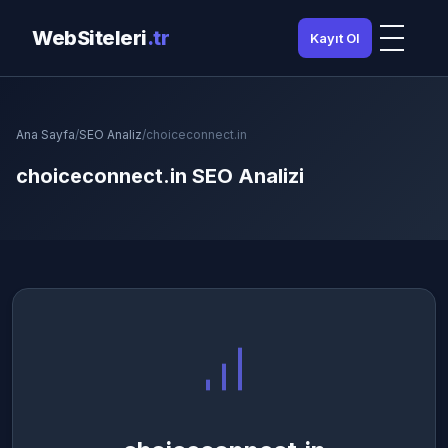
WebSiteleri
.tr
Kayıt Ol
Ana Sayfa
/
SEO Analiz
/
choiceconnect.in
choiceconnect.in SEO Analizi