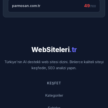
49
parmosan.com.tr
/100
WebSiteleri
.tr
Türkiye'nin AI destekli web sitesi dizini. Binlerce kaliteli siteyi
keşfedin, SEO analizi yapın.
KEŞFET
Kategoriler
Şehirler