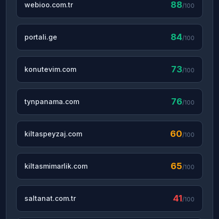
88
webioo.com.tr
/100
84
portali.ge
/100
73
konutevim.com
/100
76
tynpanama.com
/100
60
kiltaspeyzaj.com
/100
65
kiltasmimarlik.com
/100
41
saltanat.com.tr
/100