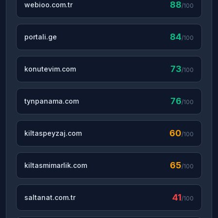
88
webioo.com.tr
/100
84
portali.ge
/100
73
konutevim.com
/100
76
tynpanama.com
/100
60
kiltaspeyzaj.com
/100
65
kiltasmimarlik.com
/100
41
saltanat.com.tr
/100