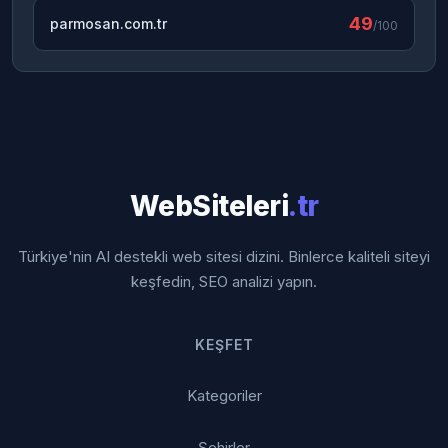
49
parmosan.com.tr
/100
WebSiteleri
.tr
Türkiye'nin AI destekli web sitesi dizini. Binlerce kaliteli siteyi
keşfedin, SEO analizi yapın.
KEŞFET
Kategoriler
Şehirler