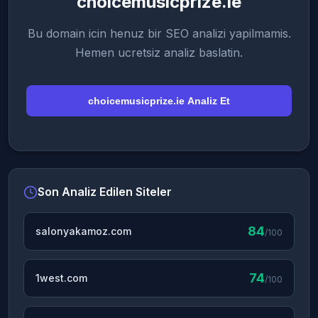
choicemusicprize.ie
Bu domain icin henuz bir SEO analizi yapilmamis.
Hemen ucretsiz analiz baslatin.
choicemusicprize.ie Analiz Et
Son Analiz Edilen Siteler
84
salonyakamoz.com
/100
74
1west.com
/100