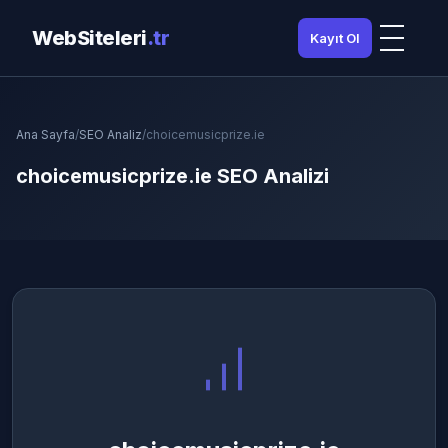
WebSiteleri
.tr
Kayıt Ol
Ana Sayfa
/
SEO Analiz
/
choicemusicprize.ie
choicemusicprize.ie SEO Analizi