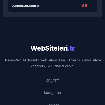
49
parmosan.com.tr
/100
WebSiteleri
.tr
Türkiye'nin AI destekli web sitesi dizini. Binlerce kaliteli siteyi
keşfedin, SEO analizi yapın.
KEŞFET
Kategoriler
Şehirler