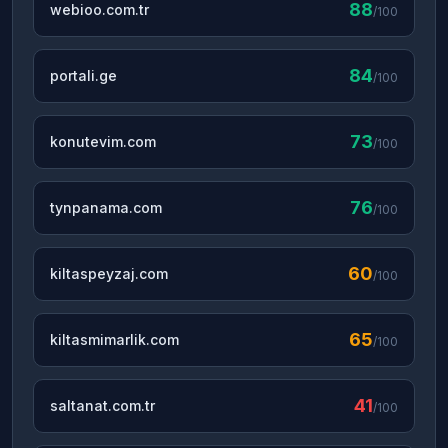
88
webioo.com.tr
/100
84
portali.ge
/100
73
konutevim.com
/100
76
tynpanama.com
/100
60
kiltaspeyzaj.com
/100
65
kiltasmimarlik.com
/100
41
saltanat.com.tr
/100