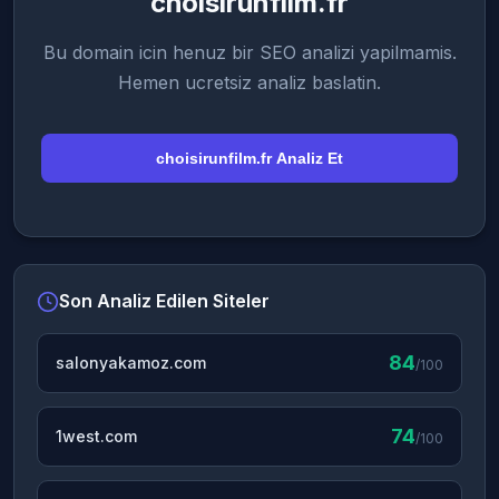
choisirunfilm.fr
Bu domain icin henuz bir SEO analizi yapilmamis.
Hemen ucretsiz analiz baslatin.
choisirunfilm.fr Analiz Et
Son Analiz Edilen Siteler
84
salonyakamoz.com
/100
74
1west.com
/100