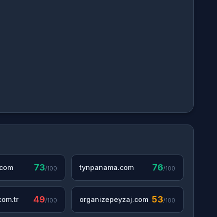
73
76
.com
tynpanama.com
/100
/100
49
53
om.tr
organizepeyzaj.com
/100
/100