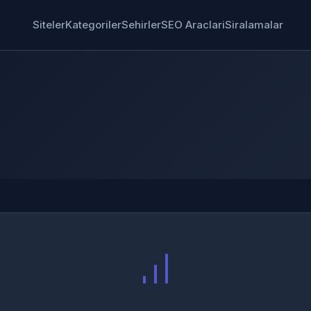
Siteler
Kategoriler
Sehirler
SEO Araclari
Siralamalar