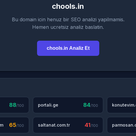
chools.in
Bu domain icin henuz bir SEO analizi yapilmamis.
Hemen ucretsiz analiz baslatin.
chools.in Analiz Et
88
84
portali.ge
konutevim
/100
/100
65
41
om
saltanat.com.tr
parmosan.c
/100
/100