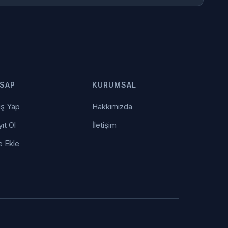
SAP
KURUMSAL
iş Yap
Hakkımızda
ıt Ol
İletişim
e Ekle