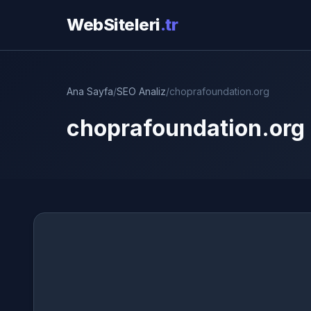
WebSiteleri
.tr
Ana Sayfa
/
SEO Analiz
/
choprafoundation.org
choprafoundation.org 