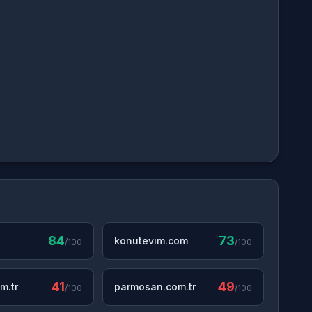
84
73
konutevim.com
/100
/100
41
49
m.tr
parmosan.com.tr
/100
/100