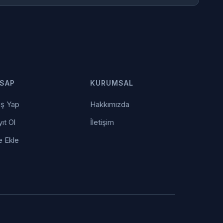
SAP
KURUMSAL
iş Yap
Hakkımızda
ıt Ol
İletişim
e Ekle