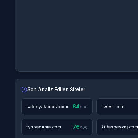
Son Analiz Edilen Siteler
84
salonyakamoz.com
1west.com
/100
76
tynpanama.com
kiltaspeyzaj.com
/100