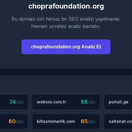
choprafoundation.org
Bu domain icin henuz bir SEO analizi yapilmamis.
Hemen ucretsiz analiz baslatin.
choprafoundation.org Analiz Et
74
88
webioo.com.tr
portali.ge
/100
/100
60
65
kiltasmimarlik.com
saltanat.co
/100
/100