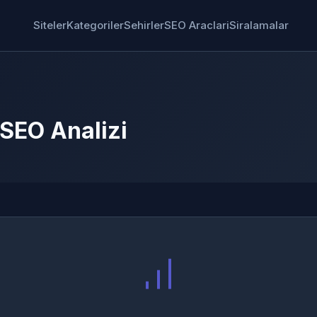
Siteler
Kategoriler
Sehirler
SEO Araclari
Siralamalar
SEO Analizi