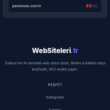
49
parmosan.com.tr
/100
WebSiteleri
.tr
Türkiye'nin AI destekli web sitesi dizini. Binlerce kaliteli siteyi
keşfedin, SEO analizi yapın.
KEŞFET
Kategoriler
Şehirler