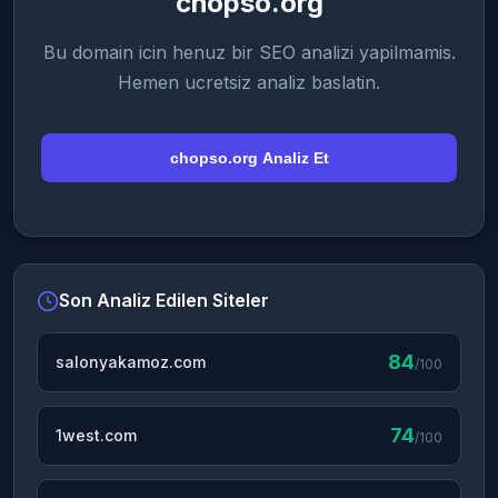
chopso.org
Bu domain icin henuz bir SEO analizi yapilmamis.
Hemen ucretsiz analiz baslatin.
chopso.org Analiz Et
Son Analiz Edilen Siteler
84
salonyakamoz.com
/100
74
1west.com
/100