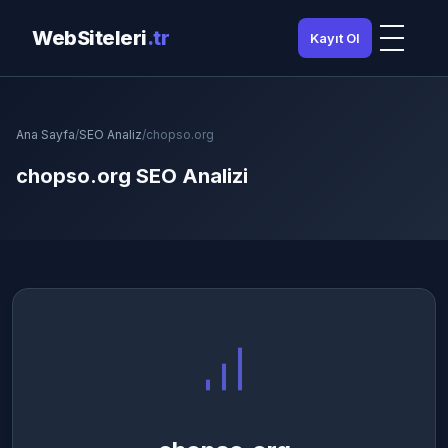
WebSiteleri
.tr
Kayıt Ol
Ana Sayfa
/
SEO Analiz
/
chopso.org
chopso.org SEO Analizi