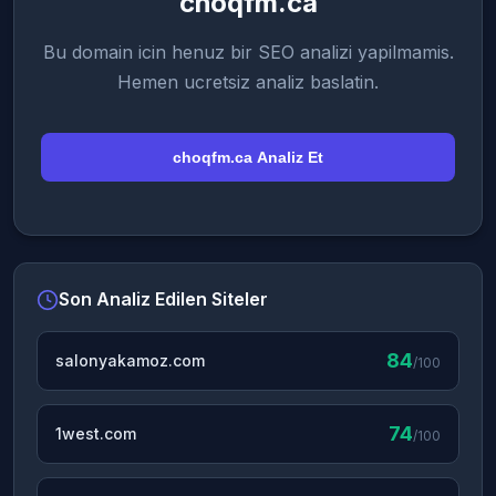
choqfm.ca
Bu domain icin henuz bir SEO analizi yapilmamis.
Hemen ucretsiz analiz baslatin.
choqfm.ca Analiz Et
Son Analiz Edilen Siteler
84
salonyakamoz.com
/100
74
1west.com
/100