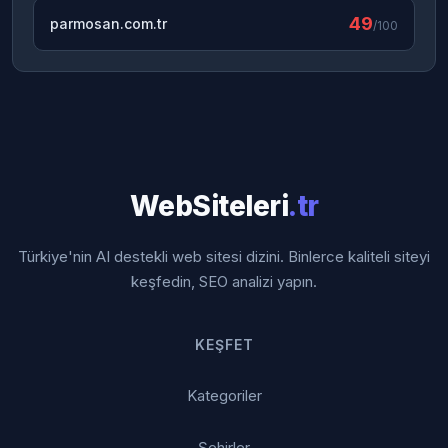
49
parmosan.com.tr
/100
WebSiteleri
.tr
Türkiye'nin AI destekli web sitesi dizini. Binlerce kaliteli siteyi
keşfedin, SEO analizi yapın.
KEŞFET
Kategoriler
Şehirler