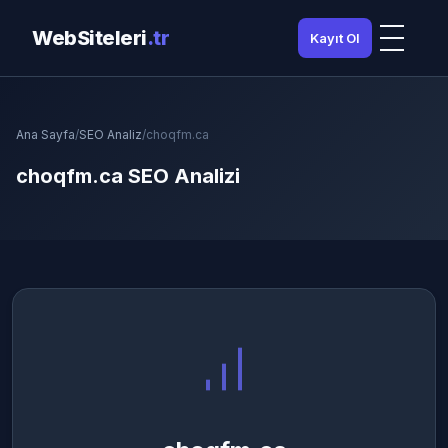
WebSiteleri
.tr
Kayıt Ol
Ana Sayfa
/
SEO Analiz
/
choqfm.ca
choqfm.ca SEO Analizi