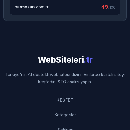
49
parmosan.com.tr
/100
WebSiteleri
.tr
Türkiye'nin AI destekli web sitesi dizini. Binlerce kaliteli siteyi
keşfedin, SEO analizi yapın.
KEŞFET
Kategoriler
Şehirler