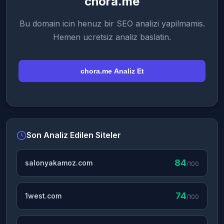
chora.me
Bu domain icin henuz bir SEO analizi yapilmamis.
Hemen ucretsiz analiz baslatin.
chora.me Analiz Et
Son Analiz Edilen Siteler
84
salonyakamoz.com
/100
74
1west.com
/100