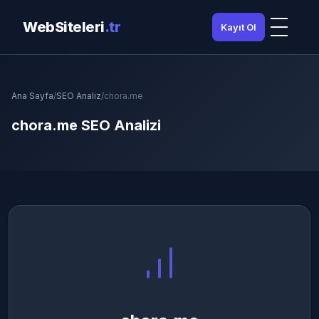
WebSiteleri
.tr
Kayıt Ol
Ana Sayfa
/
SEO Analiz
/
chora.me
chora.me SEO Analizi