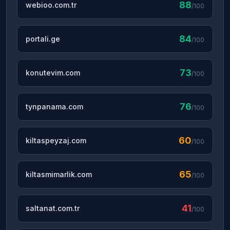
88
webioo.com.tr
/100
84
portali.ge
/100
73
konutevim.com
/100
76
tynpanama.com
/100
60
kiltaspeyzaj.com
/100
65
kiltasmimarlik.com
/100
41
saltanat.com.tr
/100