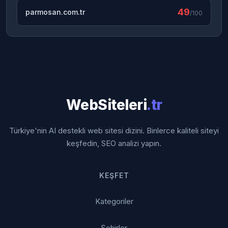
49
parmosan.com.tr
/100
WebSiteleri
.tr
Türkiye'nin AI destekli web sitesi dizini. Binlerce kaliteli siteyi
keşfedin, SEO analizi yapın.
KEŞFET
Kategoriler
Şehirler