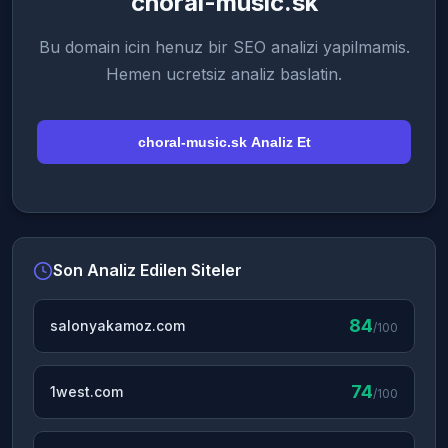
choral-music.sk
Bu domain icin henuz bir SEO analizi yapilmamis.
Hemen ucretsiz analiz baslatin.
choral-music.sk Analiz Et
Son Analiz Edilen Siteler
84
salonyakamoz.com
/100
74
1west.com
/100