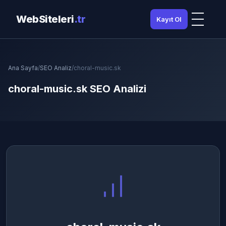
WebSiteleri
.tr
Kayıt Ol
Ana Sayfa
/
SEO Analiz
/
choral-music.sk
choral-music.sk SEO Analizi