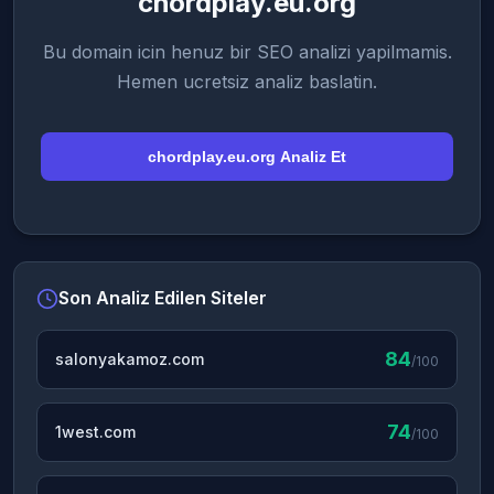
chordplay.eu.org
Bu domain icin henuz bir SEO analizi yapilmamis.
Hemen ucretsiz analiz baslatin.
chordplay.eu.org Analiz Et
Son Analiz Edilen Siteler
84
salonyakamoz.com
/100
74
1west.com
/100