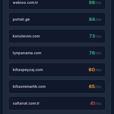
88
webioo.com.tr
/100
84
portali.ge
/100
73
konutevim.com
/100
76
tynpanama.com
/100
60
kiltaspeyzaj.com
/100
65
kiltasmimarlik.com
/100
41
saltanat.com.tr
/100