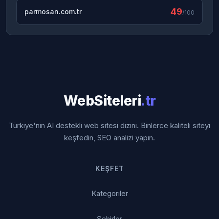
49
parmosan.com.tr
/100
WebSiteleri
.tr
Türkiye'nin AI destekli web sitesi dizini. Binlerce kaliteli siteyi
keşfedin, SEO analizi yapın.
KEŞFET
Kategoriler
Şehirler