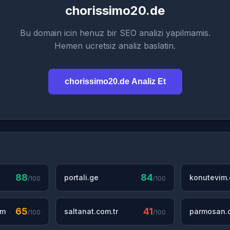
chorissimo20.de
Bu domain icin henuz bir SEO analizi yapilmamis.
Hemen ucretsiz analiz baslatin.
chorissimo20.de Analiz Et
88
84
portali.ge
konutevim
/100
/100
65
41
om
saltanat.com.tr
parmosan.c
/100
/100