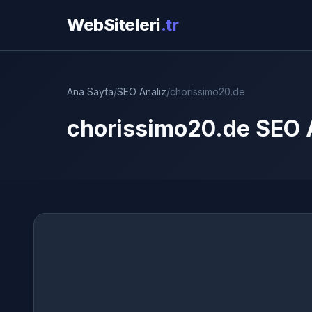
WebSiteleri
.tr
Ana Sayfa
/
SEO Analiz
/
chorissimo20.de
chorissimo20.de SEO A