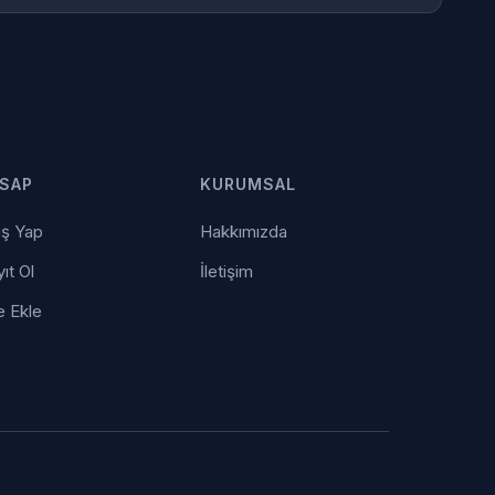
SAP
KURUMSAL
iş Yap
Hakkımızda
ıt Ol
İletişim
e Ekle