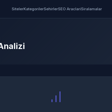
Siteler
Kategoriler
Sehirler
SEO Araclari
Siralamalar
nalizi