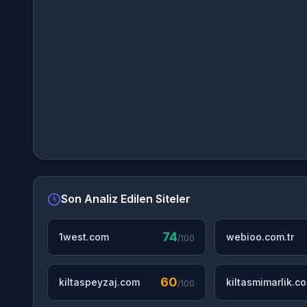
Son Analiz Edilen Siteler
74
1west.com
webioo.com.tr
/100
60
kiltaspeyzaj.com
kiltasmimarlik.c
/100