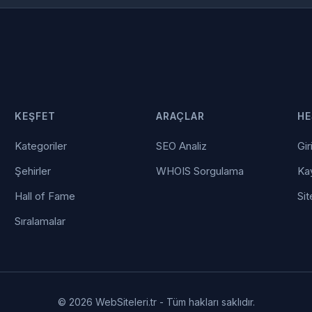
KEŞFET
ARAÇLAR
HE
Kategoriler
SEO Analiz
Gir
Şehirler
WHOIS Sorgulama
Kay
Hall of Fame
Sit
Sıralamalar
© 2026 WebSiteleri.tr - Tüm hakları saklıdır.