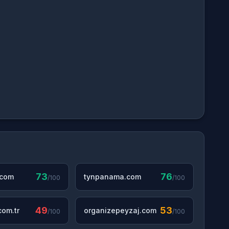
73
76
.com
tynpanama.com
/100
/100
49
53
om.tr
organizepeyzaj.com
/100
/100