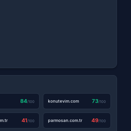
84
73
konutevim.com
/100
/100
41
49
m.tr
parmosan.com.tr
/100
/100