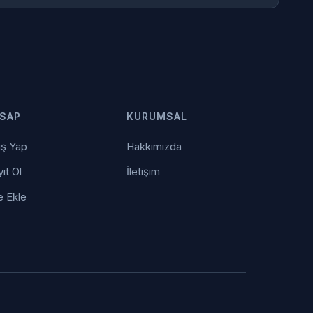
SAP
KURUMSAL
iş Yap
Hakkımızda
ıt Ol
İletişim
e Ekle