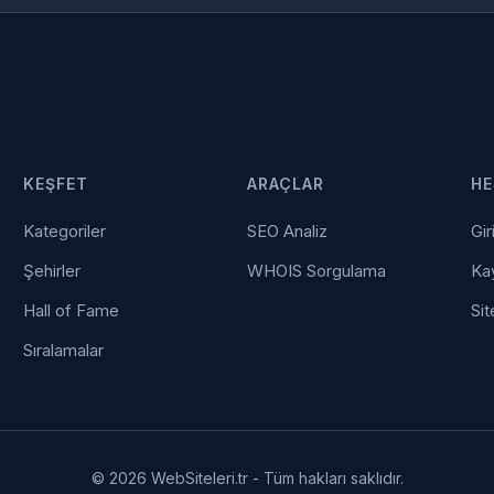
KEŞFET
ARAÇLAR
HE
Kategoriler
SEO Analiz
Gir
Şehirler
WHOIS Sorgulama
Kay
Hall of Fame
Sit
Sıralamalar
© 2026 WebSiteleri.tr - Tüm hakları saklıdır.