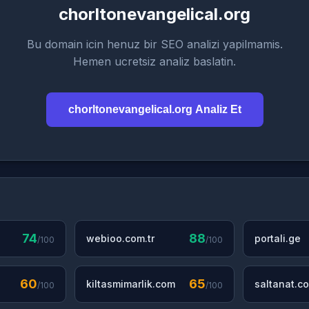
chorltonevangelical.org
Bu domain icin henuz bir SEO analizi yapilmamis.
Hemen ucretsiz analiz baslatin.
chorltonevangelical.org Analiz Et
74
88
webioo.com.tr
portali.ge
/100
/100
60
65
kiltasmimarlik.com
saltanat.co
/100
/100