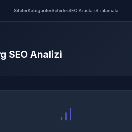
Siteler
Kategoriler
Sehirler
SEO Araclari
Siralamalar
rg SEO Analizi