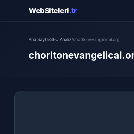
WebSiteleri
.tr
Ana Sayfa
/
SEO Analiz
/
chorltonevangelical.org
chorltonevangelical.o