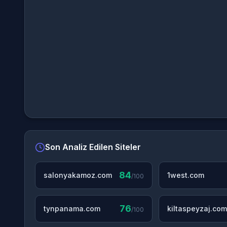
Son Analiz Edilen Siteler
84
salonyakamoz.com
1west.com
/100
76
tynpanama.com
kiltaspeyzaj.com
/100