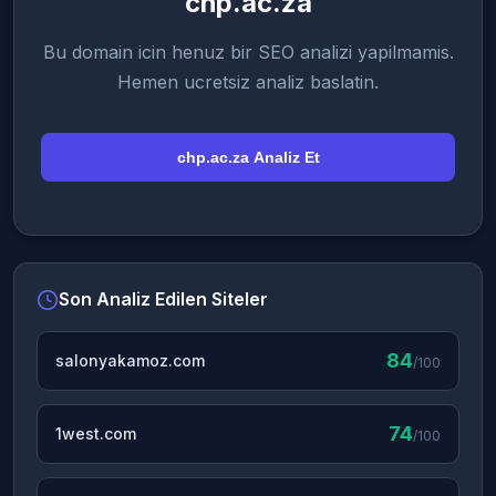
chp.ac.za
Bu domain icin henuz bir SEO analizi yapilmamis.
Hemen ucretsiz analiz baslatin.
chp.ac.za Analiz Et
Son Analiz Edilen Siteler
84
salonyakamoz.com
/100
74
1west.com
/100