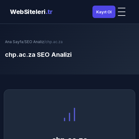
WebSiteleri
.tr
Kayıt Ol
Ana Sayfa
/
SEO Analiz
/
chp.ac.za
chp.ac.za SEO Analizi