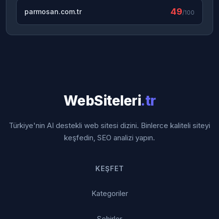
49
parmosan.com.tr
/100
WebSiteleri
.tr
Türkiye'nin AI destekli web sitesi dizini. Binlerce kaliteli siteyi
keşfedin, SEO analizi yapın.
KEŞFET
Kategoriler
Şehirler