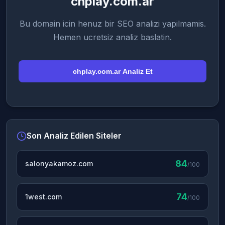
chplay.com.ar
Bu domain icin henuz bir SEO analizi yapilmamis.
Hemen ucretsiz analiz baslatin.
chplay.com.ar Analiz Et
Son Analiz Edilen Siteler
84
salonyakamoz.com
/100
74
1west.com
/100