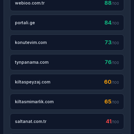
88
webioo.com.tr
/100
84
portali.ge
/100
73
konutevim.com
/100
76
tynpanama.com
/100
60
kiltaspeyzaj.com
/100
65
kiltasmimarlik.com
/100
41
saltanat.com.tr
/100