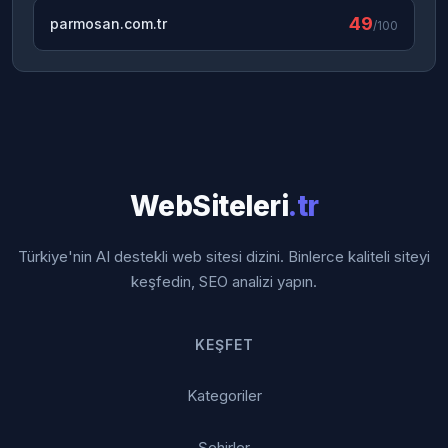
49
parmosan.com.tr
/100
WebSiteleri
.tr
Türkiye'nin AI destekli web sitesi dizini. Binlerce kaliteli siteyi
keşfedin, SEO analizi yapın.
KEŞFET
Kategoriler
Şehirler