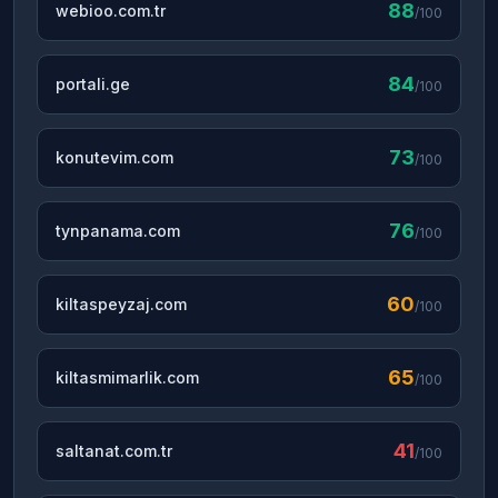
88
webioo.com.tr
/100
84
portali.ge
/100
73
konutevim.com
/100
76
tynpanama.com
/100
60
kiltaspeyzaj.com
/100
65
kiltasmimarlik.com
/100
41
saltanat.com.tr
/100