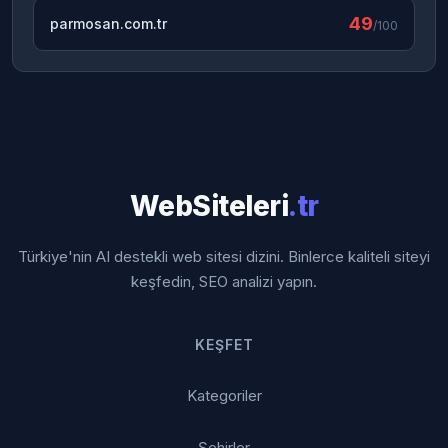
49
parmosan.com.tr
/100
WebSiteleri
.tr
Türkiye'nin AI destekli web sitesi dizini. Binlerce kaliteli siteyi
keşfedin, SEO analizi yapın.
KEŞFET
Kategoriler
Şehirler