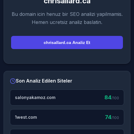
chrisallard.ca
Bu domain icin henuz bir SEO analizi yapilmamis.
Hemen ucretsiz analiz baslatin.
chrisallard.ca Analiz Et
Son Analiz Edilen Siteler
84
salonyakamoz.com
/100
74
1west.com
/100