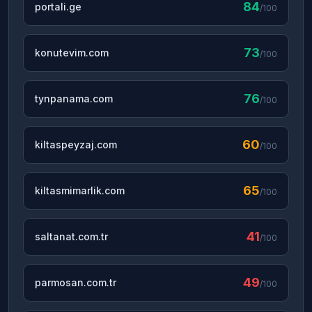
84
portali.ge
/100
73
konutevim.com
/100
76
tynpanama.com
/100
60
kiltaspeyzaj.com
/100
65
kiltasmimarlik.com
/100
41
saltanat.com.tr
/100
49
parmosan.com.tr
/100