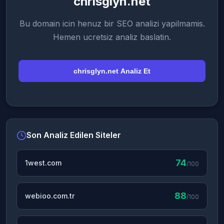
chrisglyn.net
Bu domain icin henuz bir SEO analizi yapilmamis.
Hemen ucretsiz analiz baslatin.
chrisglyn.net Analiz Et
Son Analiz Edilen Siteler
74
1west.com
/100
88
webioo.com.tr
/100