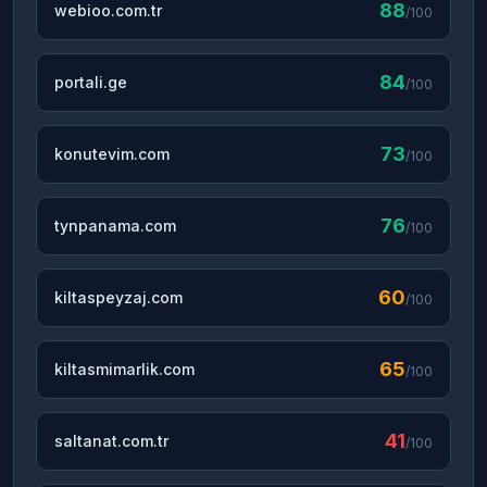
88
webioo.com.tr
/100
84
portali.ge
/100
73
konutevim.com
/100
76
tynpanama.com
/100
60
kiltaspeyzaj.com
/100
65
kiltasmimarlik.com
/100
41
saltanat.com.tr
/100