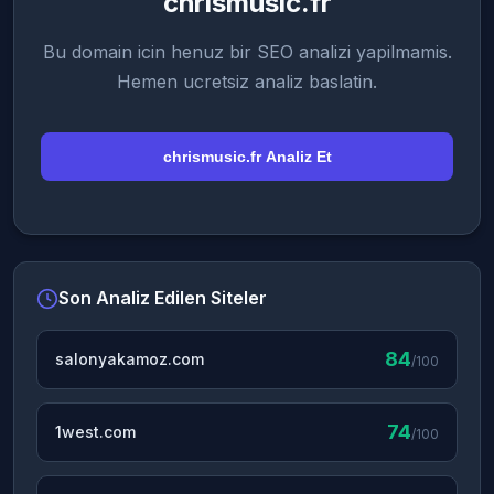
chrismusic.fr
Bu domain icin henuz bir SEO analizi yapilmamis.
Hemen ucretsiz analiz baslatin.
chrismusic.fr Analiz Et
Son Analiz Edilen Siteler
84
salonyakamoz.com
/100
74
1west.com
/100