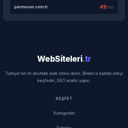
49
parmosan.com.tr
/100
WebSiteleri
.tr
Türkiye'nin AI destekli web sitesi dizini. Binlerce kaliteli siteyi
keşfedin, SEO analizi yapın.
KEŞFET
Kategoriler
Şehirler