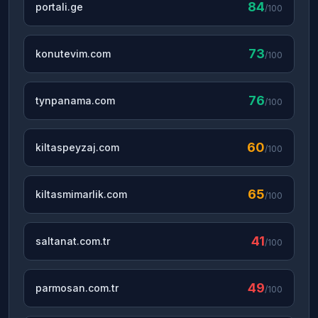
84
portali.ge
/100
73
konutevim.com
/100
76
tynpanama.com
/100
60
kiltaspeyzaj.com
/100
65
kiltasmimarlik.com
/100
41
saltanat.com.tr
/100
49
parmosan.com.tr
/100