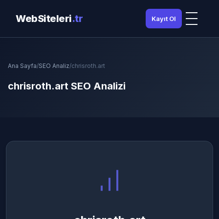
WebSiteleri
.tr
Kayıt Ol
Ana Sayfa
/
SEO Analiz
/
chrisroth.art
chrisroth.art SEO Analizi