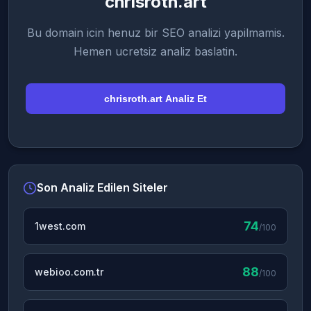
chrisroth.art
Bu domain icin henuz bir SEO analizi yapilmamis.
Hemen ucretsiz analiz baslatin.
chrisroth.art Analiz Et
Son Analiz Edilen Siteler
74
1west.com
/100
88
webioo.com.tr
/100