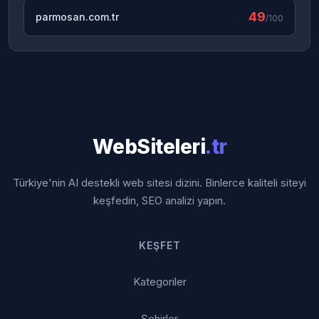
49
parmosan.com.tr
/100
WebSiteleri
.tr
Türkiye'nin AI destekli web sitesi dizini. Binlerce kaliteli siteyi
keşfedin, SEO analizi yapın.
KEŞFET
Kategoriler
Şehirler