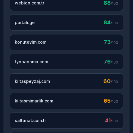
88
webioo.com.tr
/100
84
portali.ge
/100
73
konutevim.com
/100
76
tynpanama.com
/100
60
kiltaspeyzaj.com
/100
65
kiltasmimarlik.com
/100
41
saltanat.com.tr
/100