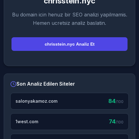
chrisstein.nyc
Bu domain icin henuz bir SEO analizi yapilmamis.
Hemen ucretsiz analiz baslatin.
chrisstein.nyc Analiz Et
Son Analiz Edilen Siteler
84
salonyakamoz.com
/100
74
1west.com
/100