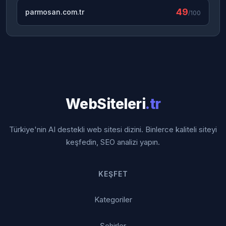
49
parmosan.com.tr
/100
WebSiteleri
.tr
Türkiye'nin AI destekli web sitesi dizini. Binlerce kaliteli siteyi
keşfedin, SEO analizi yapın.
KEŞFET
Kategoriler
Şehirler