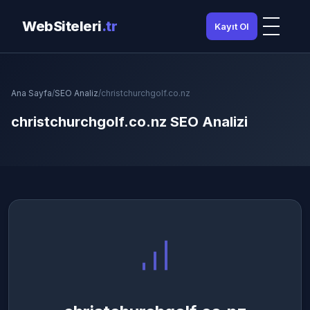
WebSiteleri
.tr
Kayıt Ol
Ana Sayfa
/
SEO Analiz
/
christchurchgolf.co.nz
christchurchgolf.co.nz SEO Analizi