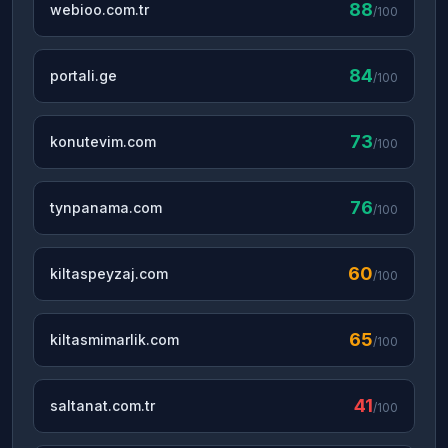
88
webioo.com.tr
/100
84
portali.ge
/100
73
konutevim.com
/100
76
tynpanama.com
/100
60
kiltaspeyzaj.com
/100
65
kiltasmimarlik.com
/100
41
saltanat.com.tr
/100