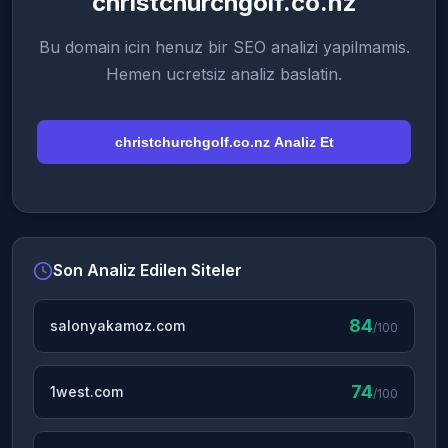
christchurchgolf.co.nz
Bu domain icin henuz bir SEO analizi yapilmamis.
Hemen ucretsiz analiz baslatin.
christchurchgolf.co.nz Analiz Et
Son Analiz Edilen Siteler
84
salonyakamoz.com
/100
74
1west.com
/100