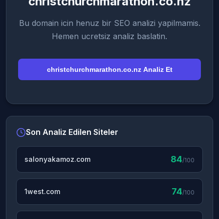
christchurchmarathon.co.nz
Bu domain icin henuz bir SEO analizi yapilmamis.
Hemen ucretsiz analiz baslatin.
christchurchmarathon.co.nz Analiz Et
Son Analiz Edilen Siteler
84
salonyakamoz.com
/100
74
1west.com
/100