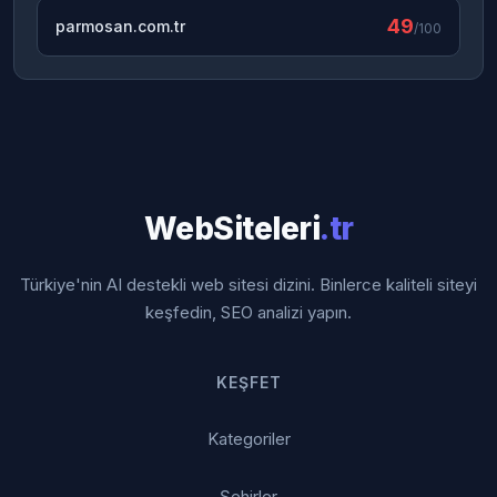
49
parmosan.com.tr
/100
WebSiteleri
.tr
Türkiye'nin AI destekli web sitesi dizini. Binlerce kaliteli siteyi
keşfedin, SEO analizi yapın.
KEŞFET
Kategoriler
Şehirler