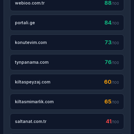
88
webioo.com.tr
/100
84
portali.ge
/100
73
konutevim.com
/100
76
tynpanama.com
/100
60
kiltaspeyzaj.com
/100
65
kiltasmimarlik.com
/100
41
saltanat.com.tr
/100